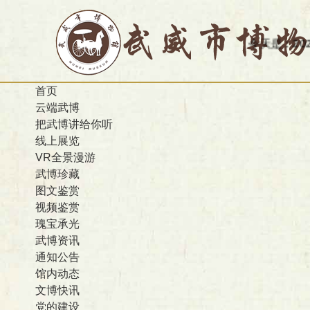
今天是：2026-0
首页
云端武博
把武博讲给你听
线上展览
VR全景漫游
武博珍藏
图文鉴赏
视频鉴赏
瑰宝承光
武博资讯
通知公告
馆内动态
文博快讯
党的建设