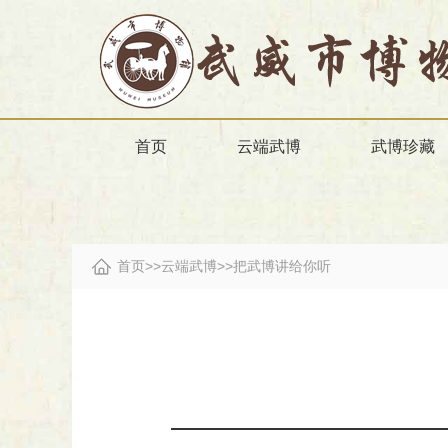
首页
云端武博
武博珍藏
首页
>>
云端武博
>>
把武博讲给你听