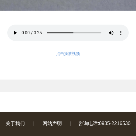
点击播放视频
关于我们
|
网站声明
|
咨询电话:0935-2216530