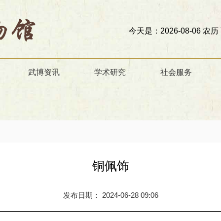
今天是：2026-08-06 农历 
武博资讯
学术研究
社会服务
铜佩饰
发布日期： 2024-06-28 09:06