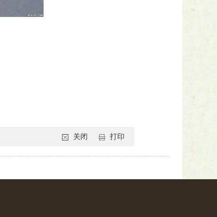
关闭
打印