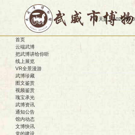
今天是：2026-08-07
首页
云端武博
把武博讲给你听
线上展览
VR全景漫游
武博珍藏
图文鉴赏
视频鉴赏
瑰宝承光
武博资讯
通知公告
馆内动态
文博快讯
党的建设