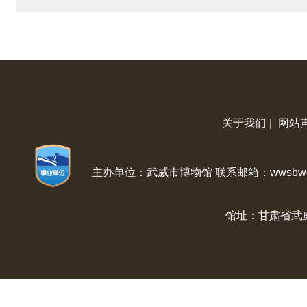
关于我们
|
网站
主办单位：武威市博物馆 联系邮箱：wwsbwg@
馆址：甘肃省武