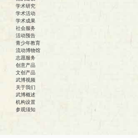
学术研究
学术活动
学术成果
社会服务
活动预告
青少年教育
流动博物馆
志愿服务
创意产品
文创产品
武博视频
关于我们
武博概述
机构设置
参观须知