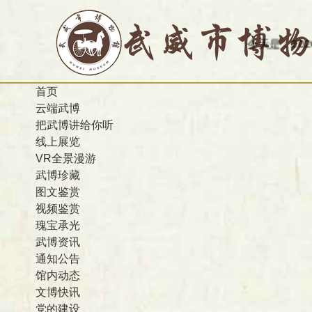
今天是：2026-08-0
首页
云端武博
把武博讲给你听
线上展览
VR全景漫游
武博珍藏
图文鉴赏
视频鉴赏
瑰宝承光
武博资讯
通知公告
馆内动态
文博快讯
党的建设