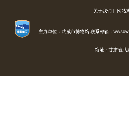
关于我们
|
网站
主办单位：武威市博物馆 联系邮箱：wwsbwg@
馆址：甘肃省武