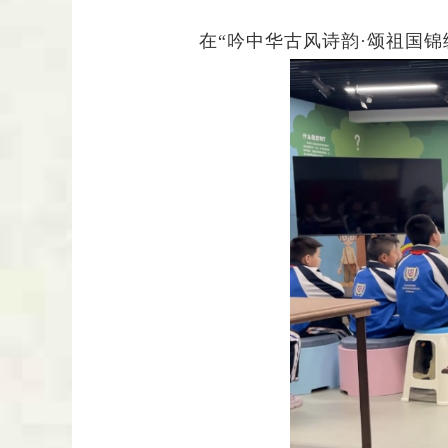
在
“吟中华古风诗韵·颂祖国