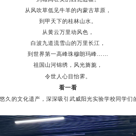
从风吹草低见牛羊的内蒙古草原，
到甲天下的桂林山水。
从黄云万里动风色，
白波九道流雪山的万里长江，
到世界第一高峰珠穆朗玛峰
……
祖国山河锦绣
，
风光旖旎
，
令世人心目怡霁。
看一看
悠久的文化遗产，深深吸引武威阳光实验学校同学们