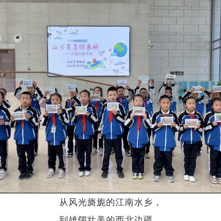
从风光旖旎的江南水乡，
到雄阔壮美的西北边疆。