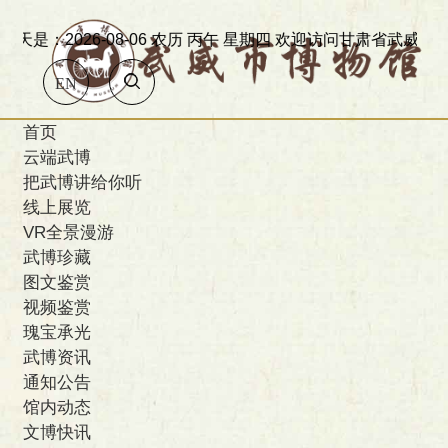
天是：2026-08-06 农历 丙午 星期四
欢迎访问甘肃省武威市博物
EN
首页
云端武博
把武博讲给你听
线上展览
VR全景漫游
武博珍藏
图文鉴赏
视频鉴赏
瑰宝承光
武博资讯
通知公告
馆内动态
文博快讯